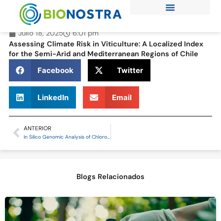
Ir
al
contenido
Julio 18, 2025
6:01 pm
Assessing Climate Risk in Viticulture: A Localized Index
for the Semi-Arid and Mediterranean Regions of Chile
Facebook
Twitter
LinkedIn
Email
ANTERIOR
Prev
In Silico Genomic Analysis of Chloroplast DNA in Vitis Vinifera L.: Identification of Key Regions for DNA Coding
Blogs Relacionados