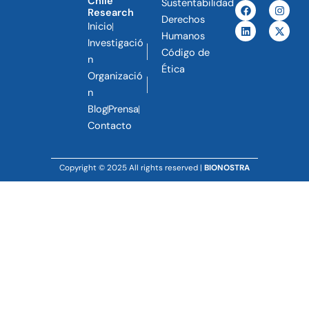
Chile
Sustentabilidad
F
L
I
X
Research
a
i
n
-
Derechos
c
n
s
t
Inicio
e
k
t
w
Humanos
Investigació
b
e
a
i
Código de
o
d
g
t
n
o
i
r
t
Ética
Organizació
k
n
a
e
m
r
n
Blog
Prensa
Contacto
Copyright © 2025 All rights reserved |
BIONOSTRA