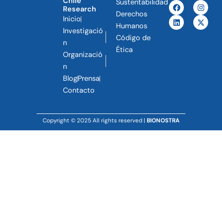
Chile
Sustentabilidad
F
L
I
X
Research
a
i
n
-
Derechos
c
n
s
t
Inicio
e
k
t
w
Humanos
Investigació
b
e
a
i
Código de
o
d
g
t
n
o
i
r
t
Ética
Organizació
k
n
a
e
m
r
n
Blog
Prensa
Contacto
Copyright © 2025 All rights reserved |
BIONOSTRA