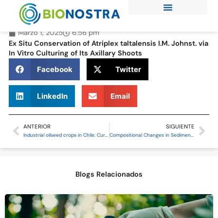
Ir
al
contenido
Marzo 1, 2025
6:56 pm
Ex Situ Conservation of Atriplex taltalensis I.M. Johnst. via
In Vitro Culturing of Its Axillary Shoots
Facebook
Twitter
LinkedIn
Email
ANTERIOR
SIGUIENTE
Prev
Ne
Industrial oilseed crops in Chile: Current situation and future potential
Compositional Changes in Sediment Microbiota Are Associated with Seasonal Variation of the Water Column in High-Altitude Hyperarid Andean Lake Systems
Blogs Relacionados