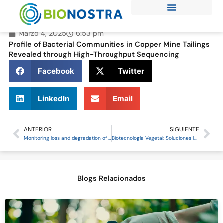
Ir
al
contenido
Marzo 4, 2025
6:53 pm
Profile of Bacterial Communities in Copper Mine Tailings
Revealed through High-Throughput Sequencing
Facebook
Twitter
LinkedIn
Email
ANTERIOR
SIGUIENTE
Prev
Ne
Monitoring loss and degradation of forests and shrubs in the North of Chile using Landsat time series data sets from 1998 to 2018
Biotecnología Vegetal: Soluciones Innovadoras para la Protección del Medio Ambiente
Blogs Relacionados