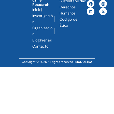
Chile
Sustentabilidad
F
L
I
X
Research
a
i
n
-
Derechos
c
n
s
t
Inicio
e
k
t
w
Humanos
Investigació
b
e
a
i
Código de
o
d
g
t
n
o
i
r
t
Ética
Organizació
k
n
a
e
m
r
n
Blog
Prensa
Contacto
Copyright © 2025 All rights reserved |
BIONOSTRA