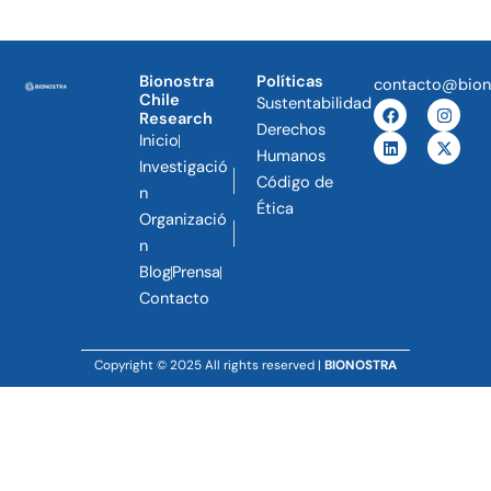
Bionostra
Políticas
contacto@bion
Chile
Sustentabilidad
F
L
I
X
Research
a
i
n
-
Derechos
c
n
s
t
Inicio
e
k
t
w
Humanos
Investigació
b
e
a
i
Código de
o
d
g
t
n
o
i
r
t
Ética
Organizació
k
n
a
e
m
r
n
Blog
Prensa
Contacto
Copyright © 2025 All rights reserved |
BIONOSTRA