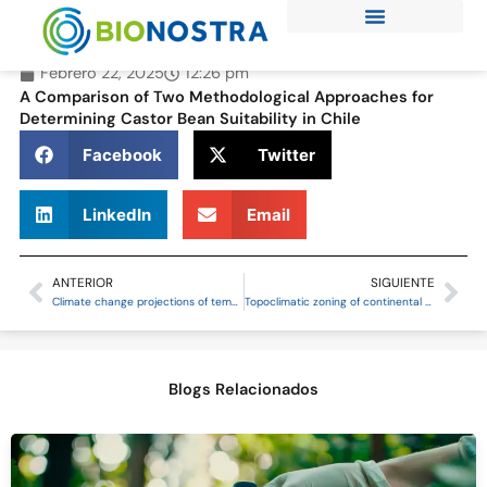
Ir
al
contenido
Febrero 22, 2025
12:26 pm
A Comparison of Two Methodological Approaches for
Determining Castor Bean Suitability in Chile
Facebook
Twitter
LinkedIn
Email
ANTERIOR
SIGUIENTE
Prev
Ne
Climate change projections of temperature and precipitation in Chile based on statistical downscaling
Topoclimatic zoning of continental Chile
Blogs Relacionados