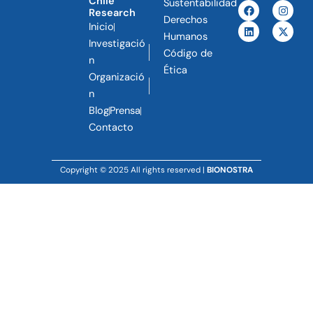
Chile
Sustentabilidad
F
L
I
X
Research
a
i
n
-
Derechos
c
n
s
t
Inicio
e
k
t
w
Humanos
Investigació
b
e
a
i
Código de
o
d
g
t
n
o
i
r
t
Ética
Organizació
k
n
a
e
m
r
n
Blog
Prensa
Contacto
Copyright © 2025 All rights reserved |
BIONOSTRA