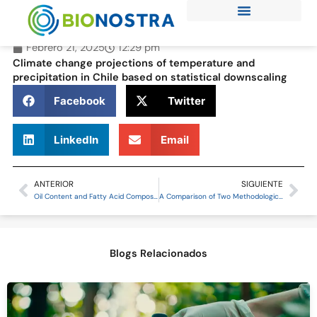
Ir
al
contenido
Febrero 21, 2025
12:29 pm
Climate change projections of temperature and
precipitation in Chile based on statistical downscaling
Facebook
Twitter
LinkedIn
Email
ANTERIOR
SIGUIENTE
Prev
Ne
Oil Content and Fatty Acid Composition in Castor Bean Naturalized Accessions under Mediterranean Conditions in Chile
A Comparison of Two Methodological Approaches for Determining Castor Bean Suitability in Chile
Blogs Relacionados