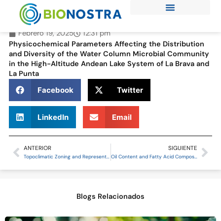
Ir
al
contenido
Febrero 19, 2025
12:31 pm
Physicochemical Parameters Affecting the Distribution
and Diversity of the Water Column Microbial Community
in the High-Altitude Andean Lake System of La Brava and
La Punta
Facebook
Twitter
LinkedIn
Email
ANTERIOR
SIGUIENTE
Prev
Ne
Topoclimatic Zoning and Representative Areas as Determined by an Automatic Weather Station (AWS) Network in the Atacama Region, Chile
Oil Content and Fatty Acid Composition in Castor Bean Naturalized Accessions under Mediterranean Conditions in Chile
Blogs Relacionados