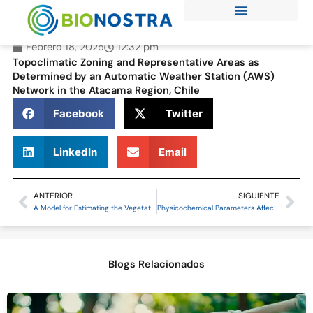
Ir
al
contenido
Febrero 18, 2025
12:32 pm
Topoclimatic Zoning and Representative Areas as
Determined by an Automatic Weather Station (AWS)
Network in the Atacama Region, Chile
Facebook
Twitter
LinkedIn
Email
ANTERIOR
SIGUIENTE
Prev
Ne
A Model for Estimating the Vegetation Cover in the High-Altitude Wetlands of the Andes (HAWA)
Physicochemical Parameters Affecting the Distribution and Diversity of the Water Column Microbial Community in the High-Altitude Andean Lake System of La Brava and La Punta
Blogs Relacionados